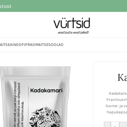
stust
AITSEAINED
PIPRAD
MAITSESOOLAD
K
Kadakamar
Prantsusma
looma- ja s
hapukapsat