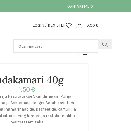
KONTAKT
MEIST
LOGIN / REGISTER
0,00
€
adakamari 40g
1,50
€
ju kasutatakse Skandinaavia, Põhja-
a ja Saksamaa köögis. Sobib kasutada
ealihamarinaadide, pasteetide, kartuli- ja
oitudes ning lamba- ja metsloomaliha
maitsestamiseks