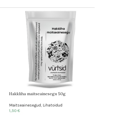
Hakkliha maitseainesegu 50g
Kartuli maitseso
Maitseainesegud
,
Lihatoidud
Maitsesoolad
1,50
€
1,50
€