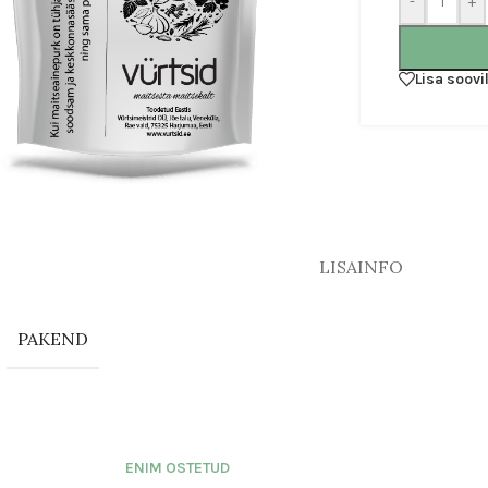
-
+
Lisa soov
LISAINFO
PAKEND
ENIM OSTETUD