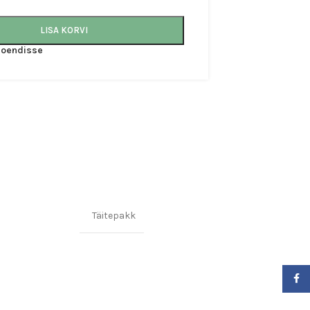
LISA KORVI
iloendisse
Täitepakk
Faceb