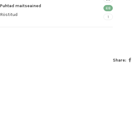
Puhtad maitseained
68
Röstitud
1
Share: