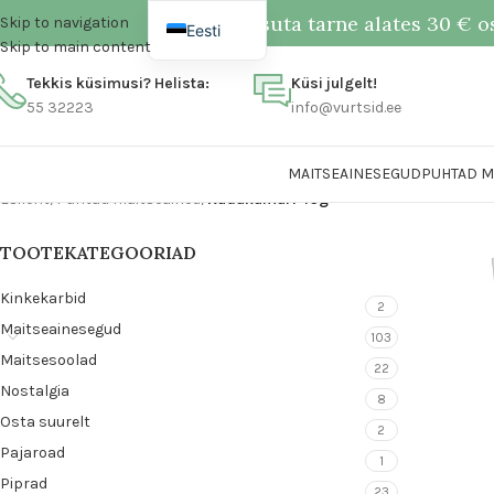
Tasuta tarne alates 30 € o
Skip to navigation
Eesti
Skip to main content
English
Tekkis küsimusi? Helista:
Küsi julgelt!
55 32223
info@vurtsid.ee
MAITSEAINESEGUD
PUHTAD M
Esileht
/
Puhtad maitseained
/
Kadakamari 40g
TOOTEKATEGOORIAD
Kinkekarbid
2
Maitseainesegud
103
Maitsesoolad
22
Nostalgia
8
Osta suurelt
2
Pajaroad
1
Piprad
23