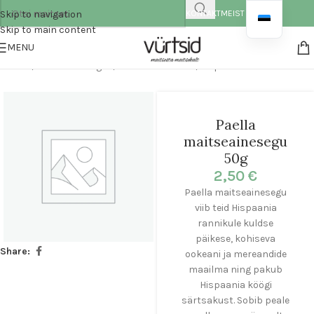
Skip to navigation
KONTAKT
MEIST
Skip to main content
MENU
Esileht
/
Maitseainesegud
/
Maailma maitsed
/
Hispaania
Paella
maitseainesegu
50g
2,50
€
Paella maitseainesegu
viib teid Hispaania
rannikule kuldse
päikese, kohiseva
Share:
ookeani ja mereandide
maailma ning pakub
Hispaania köögi
särtsakust. Sobib peale