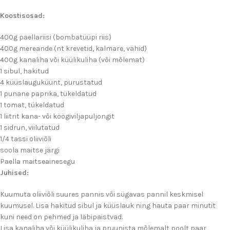
Koostisosad:
400g paellariisi (bombatüüpi riis)
400g mereande (nt krevetid, kalmare, vähid)
400g kanaliha või küülikuliha (või mõlemat)
1 sibul, hakitud
4 küüslauguküünt, purustatud
1 punane paprika, tükeldatud
1 tomat, tükeldatud
1 liitrit kana- või köögiviljapuljongit
1 sidrun, viilutatud
1/4 tassi oliiviõli
soola maitse järgi
Paella maitseainesegu
Juhised:
Kuumuta oliiviõli suures pannis või sügavas pannil keskmisel
kuumusel. Lisa hakitud sibul ja küüslauk ning hauta paar minutit
kuni need on pehmed ja läbipaistvad.
Lisa kanaliha või küülikuliha ja pruunista mõlemalt poolt paar