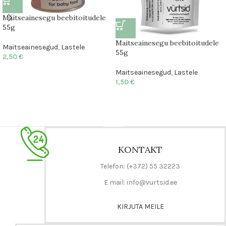
Maitseainesegu beebitoitudele
55g
Maitseainesegu beebitoitudele
Maitseainesegud
,
Lastele
55g
2,50
€
Maitseainesegud
,
Lastele
1,50
€
KONTAKT
Telefon: (+372) 55 32223
E mail: info@vurtsid.ee
KIRJUTA MEILE