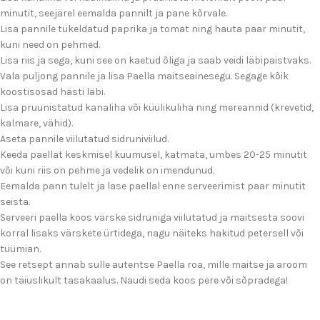
minutit, seejärel eemalda pannilt ja pane kõrvale.
Lisa pannile tükeldatud paprika ja tomat ning hauta paar minutit,
kuni need on pehmed.
Lisa riis ja sega, kuni see on kaetud õliga ja saab veidi läbipaistvaks.
Vala puljong pannile ja lisa Paella maitseainesegu. Segage kõik
koostisosad hästi läbi.
Lisa pruunistatud kanaliha või küülikuliha ning mereannid (krevetid,
kalmare, vähid).
Aseta pannile viilutatud sidruniviilud.
Keeda paellat keskmisel kuumusel, katmata, umbes 20-25 minutit
või kuni riis on pehme ja vedelik on imendunud.
Eemalda pann tulelt ja lase paellal enne serveerimist paar minutit
seista.
Serveeri paella koos värske sidruniga viilutatud ja maitsesta soovi
korral lisaks värskete ürtidega, nagu näiteks hakitud petersell või
tüümian.
See retsept annab sulle autentse Paella roa, mille maitse ja aroom
on täiuslikult tasakaalus. Naudi seda koos pere või sõpradega!