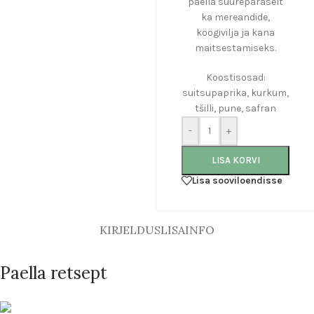
paella suurepäraselt
ka mereandide,
köögivilja ja kana
maitsestamiseks.
Koostisosad:
suitsupaprika, kurkum,
tšilli, pune, safran
-
+
LISA KORVI
Lisa sooviloendisse
KIRJELDUS
LISAINFO
Paella retsept