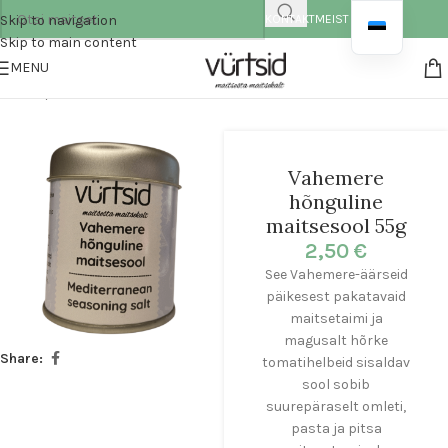
Skip to navigation
KONTAKT
MEIST
Skip to main content
MENU
Esileht
/
Maitsesoolad
Vahemere
hõnguline
maitsesool 55g
2,50
€
See Vahemere-äärseid
päikesest pakatavaid
maitsetaimi ja
magusalt hõrke
Share:
tomatihelbeid sisaldav
sool sobib
suurepäraselt omleti,
pasta ja pitsa