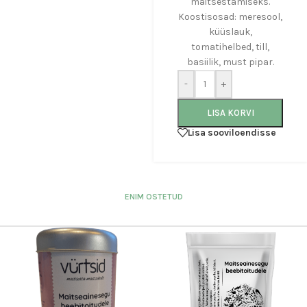
maitsestamiseks.
Koostisosad: meresool,
küüslauk,
tomatihelbed, till,
basiilik, must pipar.
-
+
LISA KORVI
Lisa sooviloendisse
ENIM OSTETUD