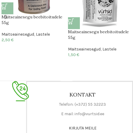
Maitseainesegu beebitoitudele
55g
Maitseainesegu beebitoitudele
Maitseainesegud
,
Lastele
55g
2,50
€
Maitseainesegud
,
Lastele
1,50
€
KONTAKT
Telefon: (+372) 55 32223
E mail: info@vurtsid.ee
KIRJUTA MEILE